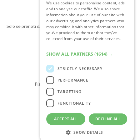
We use cookies to personalise content, ads
ENGLISH
and to analyse our traffic. We also share
Sonnino Suite
information about your use of our site with
our advertising and analytics partners who
Solo se prenoti dal nostro sito ufficiale ti assicuri la migliore tariffa
may combine it with other information that
you’ve provided to them or that they’ve
disponibile online!
collected from your use of their services.
Read more
PRENOTA ORA
SHOW ALL PARTNERS
(1614) →
STRICTLY NECESSARY
Contatti
PERFORMANCE
Piazza Sonnino 25, 00153 Roma (RM)
TARGETING
+39 06 5812349
sonninosuite@yahoo.it
FUNCTIONALITY
P. IVA 17406441000
CIN: IT058091B4HYLUDC4L
ACCEPT ALL
DECLINE ALL
Link importanti
SHOW DETAILS